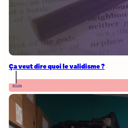
Ça veut dire quoi le validisme ?
Article